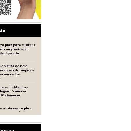
sto
a plan para sustituir
ros migrantes por
del Ejército
Gobierno de Beto
acciones de limpieza
tación en Los
s
6
pone flotilla tras
llegan 15 nuevas
a Matamoros
s alista nuevo plan
perar exportaciones
entante de una
mpresa