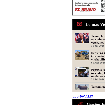
Lo más Vi
Trump lanz
a camione
veteranos 
31 Jul 2026
Refuerza 
Granados 
y rehabili
Presidente
01 Ago 202
PepsiCo re
incendio; 
unidades 
31 Jul 2026
Tamaulipa
para recu
de ganado
ELBRAVO.MX
31 Jul 2026
Ser repres
Versión I