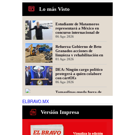
Lo más Visto
Estudiante de Matamoros
representará a México en
concurso internacional de
oratoria en Perú
06 Ago 2026
Refuerza Gobierno de Beto
Granados acciones de
limpieza y rehabilitación en
Los Presidentes
01 Ago 2026
DEA: Ningún cargo político
protegerá a quien colabore
con cárt€l€s
06 Ago 2026
Tamaulipas queda fuera de
recomendación para fracking
en la cuenca Tampico-
ELBRAVO.MX
Misantla, informa comité
06 Ago 2026
científico
Versión Impresa
Presidente de Fecanaco
cuestiona retenes en
carreteras de Tamaulipas;
afirma que generan molestias
06 Ago 2026