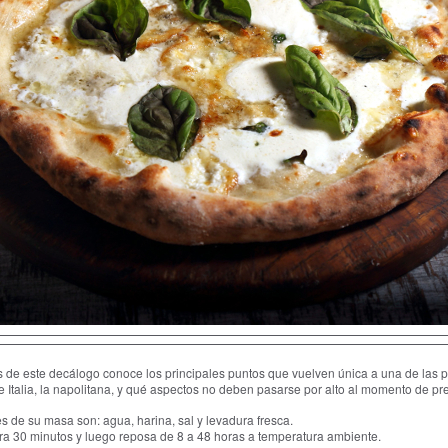
s de este decálogo conoce los principales puntos que vuelven única a una de las 
e Italia, la napolitana, y qué aspectos no deben pasarse por alto al momento de pr
es de su masa son: agua, harina, sal y levadura fresca.
ra 30 minutos y luego reposa de 8 a 48 horas a temperatura ambiente.