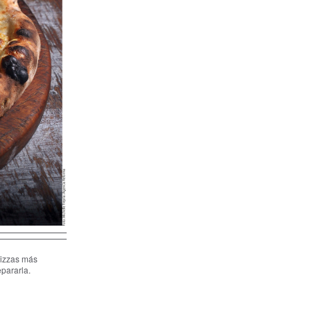
pizzas más
epararla.