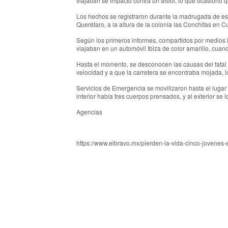
viajaban se impactó contra un árbol, lo que ocasionó q
Los hechos se registraron durante la madrugada de es
Querétaro, a la altura de la colonia las Conchitas en Cu
Según los primeros informes, compartidos por medios l
viajaban en un automóvil Ibiza de color amarillo, cuand
Hasta el momento, se desconocen las causas del fatal 
velocidad y a que la carretera se encontraba mojada, l
Servicios de Emergencia se movilizaron hasta el lugar 
interior había tres cuerpos prensados, y al exterior se 
Agencias
https://www.elbravo.mx/pierden-la-vida-cinco-jovenes-