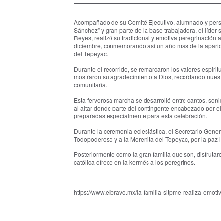
Acompañado de su Comité Ejecutivo, alumnado y perso
Sánchez” y gran parte de la base trabajadora, el líder
Reyes, realizó su tradicional y emotiva peregrinación
diciembre, conmemorando así un año más de la aparic
del Tepeyac.
Durante el recorrido, se remarcaron los valores espiri
mostraron su agradecimiento a Dios, recordando nuest
comunitaria.
Esta fervorosa marcha se desarrolló entre cantos, soni
al altar donde parte del contingente encabezado por e
preparadas especialmente para esta celebración.
Durante la ceremonia eclesiástica, el Secretario Gene
Todopoderoso y a la Morenita del Tepeyac, por la paz
Posteriormente como la gran familia que son, disfruta
católica ofrece en la kermés a los peregrinos.
https://www.elbravo.mx/la-familia-sitpme-realiza-emot