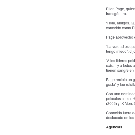
Ellen Page, quien
transgénero.
“Hola, amigos. Qu
conocido como El
Page aprovechó el
“La verdad es que
tengo miedo”, dijo
“A los líderes pol
existir, y a todo
tienen sangre en
Page recibió un g
gusta” y fue retu
Con una nominaci
películas como ‘H
(2006) y ‘X-Men: 
Conocido fuera de
destacado en los 
Agencias