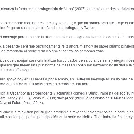
 alcanzó la fama como protagonista de ‘Juno’ (2007), anunció en redes sociales q
iero compartir con ustedes que soy trans (…) y que mi nombre es Elliot”, dijo el int
len Page en sus cuentas de Facebook, Instagram y Twitter.
 mensaje para recordar la discriminación que sigue sufriendo la comunidad trans
, a pesar de sentirme profundamente feliz ahora mismo y de saber cuánto privileg
 en referencia al “odio” y “la violencia” contra las personas trans.
íticos que trabajan para criminalizar los cuidados de salud a los trans y niegan nue
s aquellos que tienen una plataforma de masas y continúan lanzando hostilidad a la
 sus manos”, aseguró.
ran apoyo hoy en las redes y, por ejemplo, en Twitter su mensaje acumuló más de
itado en más de 60 mil ocasiones en menos de una hora.
ón al Óscar por la sorprendente y aclamada comedia ‘Juno’, Page ha dejado su hu
ard Candy’ (2005), ‘Whip It’ (2009) ‘Inception’ (2010) o las cintas de X-Men ‘X-Men
Days of Future Past’ (2014).
l cine y la televisión por su gran activismo a favor de los derechos de la comuni
últimos tiempos por su participación en la serie de Netflix ‘The Umbrella Academy’.