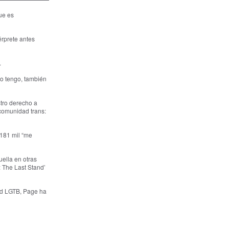
ue es
érprete antes
.
io tengo, también
stro derecho a
 comunidad trans:
 181 mil “me
ella en otras
: The Last Stand’
dad LGTB, Page ha