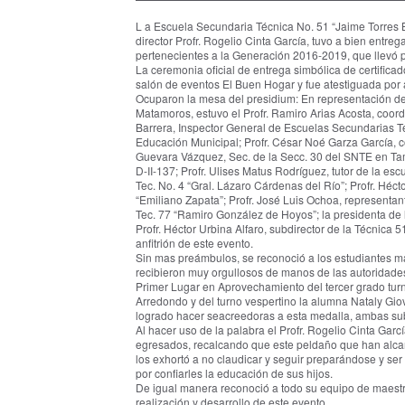
L a Escuela Secundaria Técnica No. 51 “Jaime Torres 
director Profr. Rogelio Cinta García, tuvo a bien entre
pertenecientes a la Generación 2016-2019, que llevó p
La ceremonia oficial de entrega simbólica de certifica
salón de eventos El Buen Hogar y fue atestiguada por 
Ocuparon la mesa del presidium: En representación de 
Matamoros, estuvo el Profr. Ramiro Arias Acosta, coor
Barrera, Inspector General de Escuelas Secundarias Téc
Educación Municipal; Profr. César Noé Garza García, co
Guevara Vázquez, Sec. de la Secc. 30 del SNTE en Tam.
D-II-137; Profr. Ulises Matus Rodríguez, tutor de la es
Tec. No. 4 “Gral. Lázaro Cárdenas del Río”; Profr. Héct
“Emiliano Zapata”; Profr. José Luis Ochoa, representant
Tec. 77 “Ramiro González de Hoyos”; la presidenta de 
Profr. Héctor Urbina Alfaro, subdirector de la Técnica 51
anfitrión de este evento.
Sin mas preámbulos, se reconoció a los estudiantes m
recibieron muy orgullosos de manos de las autoridades
Primer Lugar en Aprovechamiento del tercer grado turn
Arredondo y del turno vespertino la alumna Nataly G
logrado hacer seacreedoras a esta medalla, ambas su
Al hacer uso de la palabra el Profr. Rogelio Cinta García
egresados, recalcando que este peldaño que han alcan
los exhortó a no claudicar y seguir preparándose y ser
por confiarles la educación de sus hijos.
De igual manera reconoció a todo su equipo de maestr
realización y desarrollo de este evento.