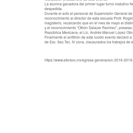
La alumna ganadora del primer lugar turno matutino Nu
despedida.
Durante el acto el personal de Supervisión General d
reconocimiento al director de esta escuela Profr. Rogel
magisterio, recalcando que en el mes de mayo el disti
y el reconocimiento “Othón Salazar Ramírez”, preseas
República Mexicana, el Lic. Andrés Manuel López Obr
Finalmente el anfitrión de este lucido evento declaró a
de Esc. Sec.Tec. IV zona, clausurados los trabajos de es
https://www.elbravo.mx/egresa-generacion-2016-2019-q