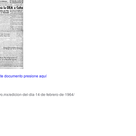
este documento presione aquí
vo.mx/edicion-del-dia-14-de-febrero-de-1964/