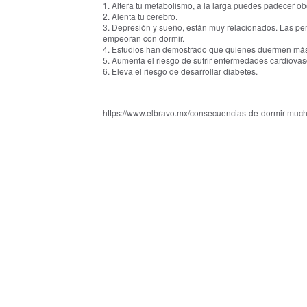
1. Altera tu metabolismo, a la larga puedes padecer o
2. Alenta tu cerebro.
3. Depresión y sueño, están muy relacionados. Las p
empeoran con dormir.
4. Estudios han demostrado que quienes duermen má
5. Aumenta el riesgo de sufrir enfermedades cardiovas
6. Eleva el riesgo de desarrollar diabetes.
https://www.elbravo.mx/consecuencias-de-dormir-much