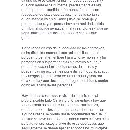
va uno de esos casos, si mal no recuerdo, pues hay
que conservar esos números, precisamente es ahí
donde pierde el sentido la “denuncia” de que son
recaudatorios estos operativos, menos lo serían si
quien maneja va en su sano juicio, se protege y
protege a los suyos, porque hay otra realidad, existe
un tribunal donde se atacan malas sanciones y, qué se
sepa, muy poquitos los han usado y son los que
ganan.
Tiene razón en eso de la legalidad de los operativos,
se ha discutido mucho si son anticonstitucionales
porque no permiten el libre tránsito, o se molesta a las
personas en sus pertenencias sin motivo alguno, o
porque se esconden los elementos de tránsito y
pueden causar accidentes por estar con todo apagado,
hay riesgos, pero, a favor de la autoridad y solo por
esta vez, hay que decir que persiguen un bien superior
como es la vida de las personas.
Hay muchas cosas que revisar de los mismos, el
propio alcalde Lalo Gattás lo dijo, de entrada hay que
tener el sentido común y la tolerancia suficientes,
porque no todos los que toman andan borrachos, en
algunos casos se podría dar la oportunidad de que un
familiar se lleve las unidades, habría otros motivos más
pero, le reitero, estoy a favor de esos operativos que
seguramente se deben aplicar en todos los municipios