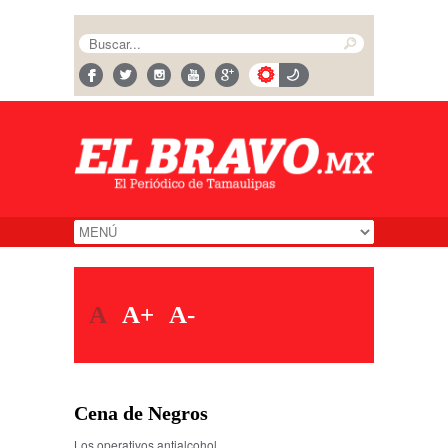
A
A+
A-
Cena de Negros
Los operativos antialcohol…