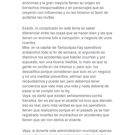
anónimas y la gran mayoría tienen su origen en
borrachos irresponsables o en personajes que se
creyeron con influencias y no les hicieron el favor de
quitarles las multas.
Exacto, lo complicado en este tema es saber
diferenciar entre las cosas que se hacen bien y las que
tienen un enorme tufo a corrupción, a negocio de unos
cuantos.
Mire, en la capital de Tamaulipas hay operativos
antialcohol todo el fin de semana, el argumento es
disminuir los accidentes que habían ocurrido y, por
supuesto, son una buena medida, lo malo es que la
gente no confía en los mismos o, peor aún, los
descalifica porque consideran que solo es un negocio
y no una medida preventiva, afirman que son
recaudatorios y puede ser, pero debemos tener
conciencia que vale más una vida y nada debería de
pasar si se cumple con la ley.
Vaya, es cierto que existen señalamientos contra
tránsitos, tan es así que el alcalde los tuvo que atender,
eso es real, pero más verdad es que los operativos
tienen que realizarlos porque en el pasado ya se han
registrado muertes de muchachos en accidentes que
tienen que ver con ebrios al volante.
Vaya, si durante esta administración municipal apenas