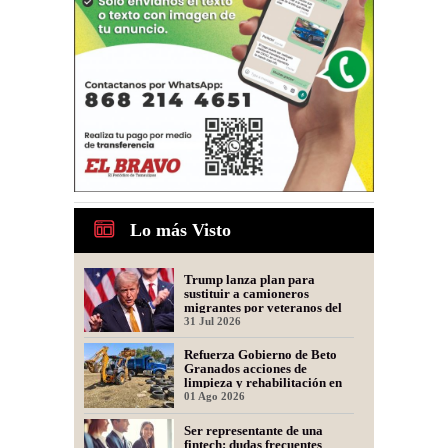
Lo más Visto
Trump lanza plan para
sustituir a camioneros
migrantes por veteranos del
Ejército
31 Jul 2026
Refuerza Gobierno de Beto
Granados acciones de
limpieza y rehabilitación en
Los Presidentes
01 Ago 2026
Ser representante de una
fintech: dudas frecuentes