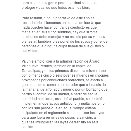
para cuidar a su gente porque al final se trata de
proteger vidas, de que todos estemos bien.
Para resumir, ningún operativo de este tipo es
recaudatorio si tomamos en cuenta, en teoría, que
nada pueden hacer contra los conductores que
manejan en sus cinco sentidos, hay que si toma
alcohol no debe manejar y no es solo por su vida, su
bienestar, también lo es por el de los suyos y por el de
personas que ninguna culpa tienen de sus gustos o
sus vicios.
Va un ejemplo, corría la administración de Álvaro
Villanueva Perales, también en la capital de
Tamaulipas, y en los primeros días de la misma hubo
por lo menos cinco o seis jóvenes muertos en choques
provocados por conductores borrachos, se afectó a
gente inocente, como a un corredor que a las seis de
la mañana fue arrollado y muerto por un borracho que
perdió el control de su unidad, a partir de eso la
autoridad hizo foros, escuchó al pueblo, se decidió
implementar operativos antialcohol y multar, pero no
con los 300 pesos que en aquel tiempo estaba
estipulado en el reglamento sino modificar las leyes
para que fuera en miles de pesos la sanción, a
quienes infringieran las leyes de tránsito en este
sentido.