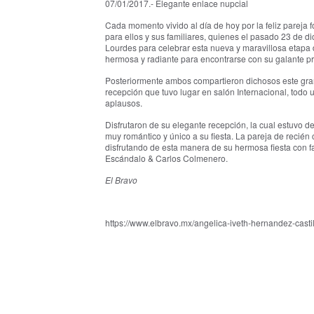
07/01/2017.- Elegante enlace nupcial
Cada momento vivido al día de hoy por la feliz pareja 
para ellos y sus familiares, quienes el pasado 23 de d
Lourdes para celebrar esta nueva y maravillosa etapa de
hermosa y radiante para encontrarse con su galante p
Posteriormente ambos compartieron dichosos este gran
recepción que tuvo lugar en salón Internacional, todo 
aplausos.
Disfrutaron de su elegante recepción, la cual estuvo d
muy romántico y único a su fiesta. La pareja de recién
disfrutando de esta manera de su hermosa fiesta con f
Escándalo & Carlos Colmenero.
El Bravo
https://www.elbravo.mx/angelica-iveth-hernandez-casti